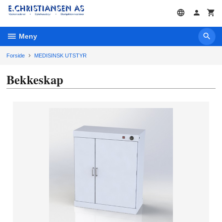
Gå
til
innholdet
Meny
Forside
MEDISINSK UTSTYR
Bekkeskap