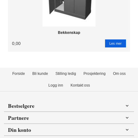
Bekkenskap
0,00
Les mer
Forside
Bli kunde
Stilling ledig
Prosjektering
Om oss
Logg inn
Kontakt oss
Bestselgere
Partnere
Din konto