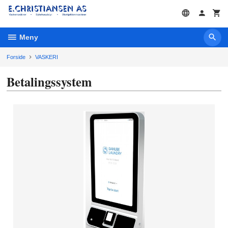
Gå
til
innholdet
Meny
Forside
VASKERI
Betalingssystem