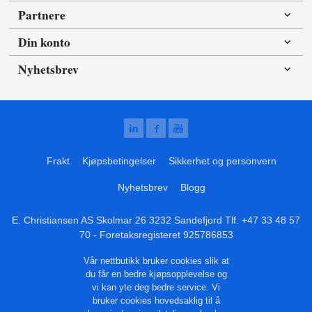
Partnere
Din konto
Nyhetsbrev
Frakt
Kjøpsbetingelser
Sikkerhet og personvern
Nyhetsbrev
Blogg
E. Christiansen AS Skolmar 26 3232 Sandefjord Tlf.
+47 33 48 57
70
- Foretaksregisteret 925786853
Vår nettbutikk bruker cookies slik at
du får en bedre kjøpsopplevelse og
vi kan yte deg bedre service. Vi
bruker cookies hovedsaklig til å