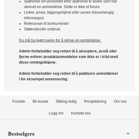
Spørsmål om produktet eller spørsmål til andre som har
skrevet en anmeldelse. Dette er ikke et forum.
Linker, priser, tilgjengelighet eller annen tidsavhengig
informasjon.
Referanser til konkurrenter
Støtende/ufin ordbruk.
Du må ha kjøpt varen for å skrive en anmeldelse.
Admin forbeholder seg retten til å akseptere, avslå eller
fjerne enhver produktanmeldelse som ikke er i tråd med
disse retningslinjene.
Admin forbeholder seg retten til å publisere anmeldelser
i for eksempel annonsering.
Forside
Bli kunde
Stilling ledig
Prosjektering
Om oss
Logg inn
Kontakt oss
Bestselgere