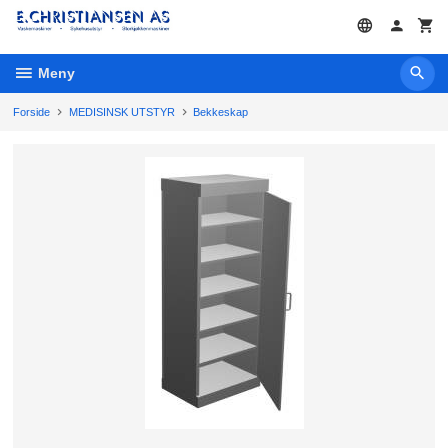
Gå
til
innholdet
Meny
Forside
MEDISINSK UTSTYR
Bekkeskap