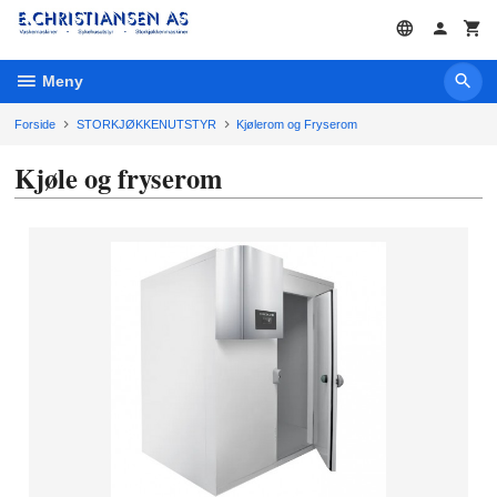
Gå
til
innholdet
Meny
Forside
STORKJØKKENUTSTYR
Kjølerom og Fryserom
Kjøle og fryserom