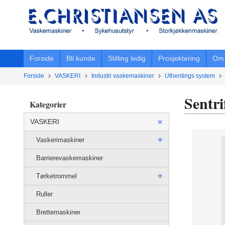
Gå
til
innholdet
Forside
Bli kunde
Stilling ledig
Prosjektering
Om 
Forside
VASKERI
Industri vaskemaskiner
Uthentings system
Sentri
Kategorier
VASKERI
Vaskerimaskiner
Barrierevaskemaskiner
Tørketrommel
Ruller
Brettemaskiner