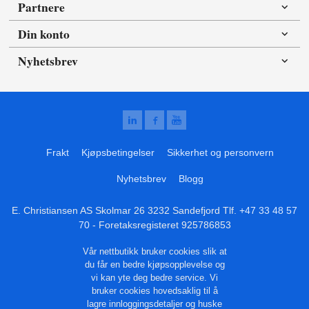
Partnere
Din konto
Nyhetsbrev
Frakt
Kjøpsbetingelser
Sikkerhet og personvern
Nyhetsbrev
Blogg
E. Christiansen AS Skolmar 26 3232 Sandefjord Tlf.
+47 33 48 57
70
- Foretaksregisteret 925786853
Vår nettbutikk bruker cookies slik at
du får en bedre kjøpsopplevelse og
vi kan yte deg bedre service. Vi
bruker cookies hovedsaklig til å
lagre innloggingsdetaljer og huske