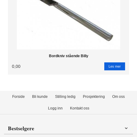
Bordkniv stående Billy
0,00
Les mer
Forside
Bli kunde
Stilling ledig
Prosjektering
Om oss
Logg inn
Kontakt oss
Bestselgere