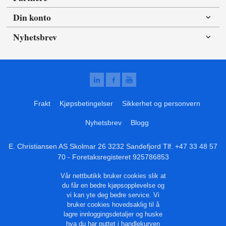
Din konto
Nyhetsbrev
Frakt
Kjøpsbetingelser
Sikkerhet og personvern
Nyhetsbrev
Blogg
E. Christiansen AS Skolmar 26 3232 Sandefjord Tlf.
+47 33 48 57
70
- Foretaksregisteret 925786853
Vår nettbutikk bruker cookies slik at
du får en bedre kjøpsopplevelse og
vi kan yte deg bedre service. Vi
bruker cookies hovedsaklig til å
lagre innloggingsdetaljer og huske
hva du har puttet i handlekurven