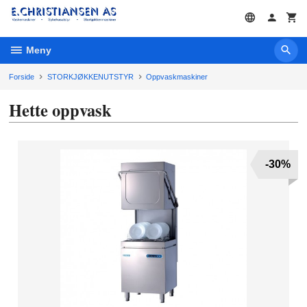
Gå
til
innholdet
Meny
Forside
STORKJØKKENUTSTYR
Oppvaskmaskiner
Hette oppvask
-30%