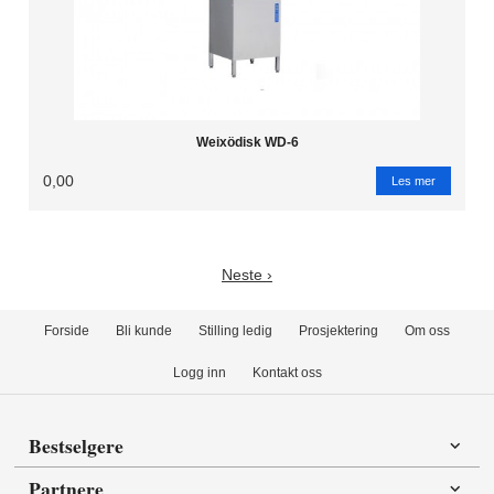
Weixödisk WD-6
0,00
Les mer
Neste ›
Forside
Bli kunde
Stilling ledig
Prosjektering
Om oss
Logg inn
Kontakt oss
Bestselgere
Partnere