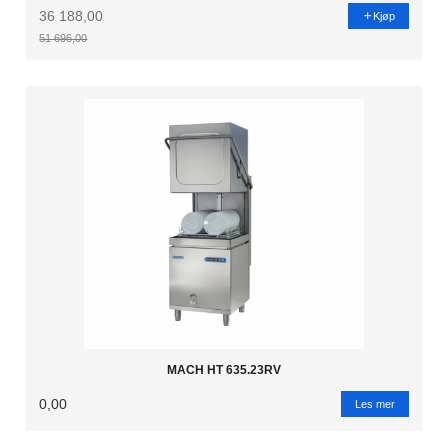
36 188,00
Kjøp
51 696,00
Rabatt
MACH HT 635.23RV
0,00
Les mer