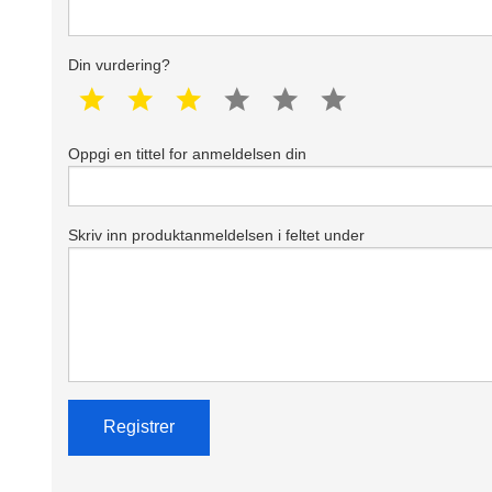
Din vurdering?
1 star
2 star
3 star
4 star
5 star
6 star
Oppgi en tittel for anmeldelsen din
Skriv inn produktanmeldelsen i feltet under