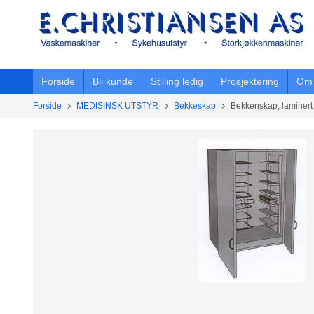
Gå
til
innholdet
Forside
Bli kunde
Stilling ledig
Prosjektering
Om 
Forside
MEDISINSK UTSTYR
Bekkeskap
Bekkenskap, laminert