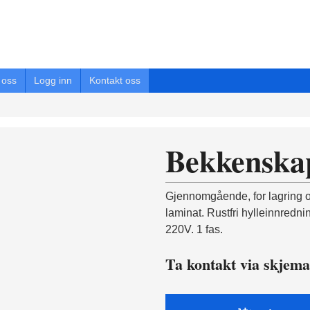
oss
Logg inn
Kontakt oss
Bekkenskap
Gjennomgående, for lagring o
laminat. Rustfri hylleinnredni
220V. 1 fas.
Ta kontakt via skjema