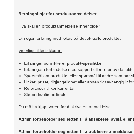
Retningslinjer for produktanmeldelser:
Hva skal en produktanmeldelse inneholde?
Din egen erfaring med fokus på det aktuelle produktet.
Vennligst ikke inkluder:
Erfaringer som ikke er produkt-spesifikke.
Erfaringer i forbindelse med support eller retur av det aktu
Spørsmål om produktet eller spørsmål til andre som har sk
Linker, priser, tilgjengelighet eller annen tidsavhengig inf
Referanser til konkurrenter
Støtende/ufin ordbruk.
Du må ha kjøpt varen for å skrive en anmeldelse.
Admin forbeholder seg retten til å akseptere, avslå eller
Admin forbeholder seg retten til å publisere anmeldelse