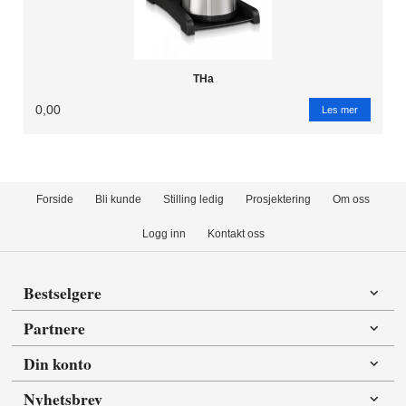
THa
0,00
Les mer
Forside
Bli kunde
Stilling ledig
Prosjektering
Om oss
Logg inn
Kontakt oss
Bestselgere
Partnere
Din konto
Nyhetsbrev