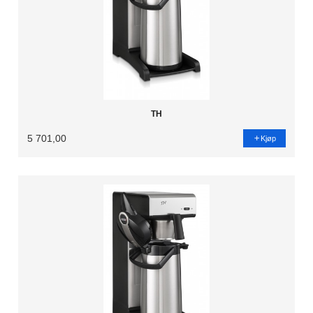
TH
5 701,00
Kjøp