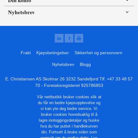
Nyhetsbrev
Frakt
Kjøpsbetingelser
Sikkerhet og personvern
Nyhetsbrev
Blogg
E. Christiansen AS Skolmar 26 3232 Sandefjord Tlf.
+47 33 48 57
70
- Foretaksregisteret 925786853
Vår nettbutikk bruker cookies slik at
du får en bedre kjøpsopplevelse og
vi kan yte deg bedre service. Vi
bruker cookies hovedsaklig til å
lagre innloggingsdetaljer og huske
hva du har puttet i handlekurven
din. Fortsett å bruke siden som
normalt om du godtar dette.
Les