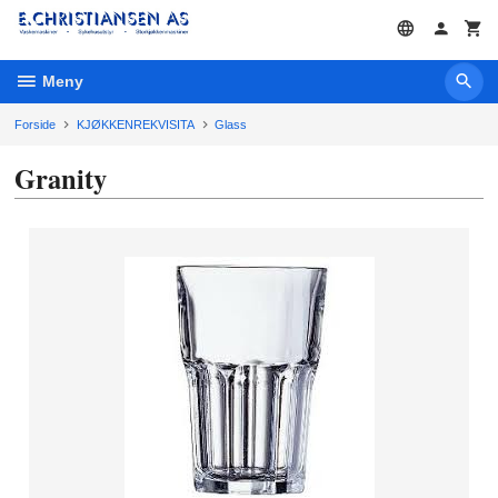
Gå
til
innholdet
Meny
Forside
KJØKKENREKVISITA
Glass
Granity