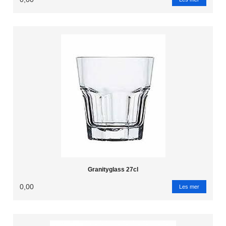
Granityglass 27cl
0,00
Les mer