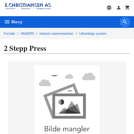
Gå
til
innholdet
Meny
Forside
VASKERI
Industri vaskemaskiner
Uthentings system
2 Stepp Press