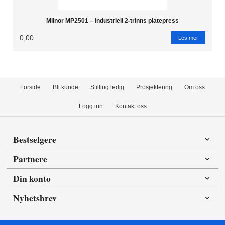
Milnor MP2501 – Industriell 2-trinns platepress
0,00
Les mer
Forside
Bli kunde
Stilling ledig
Prosjektering
Om oss
Logg inn
Kontakt oss
Bestselgere
Partnere
Din konto
Nyhetsbrev