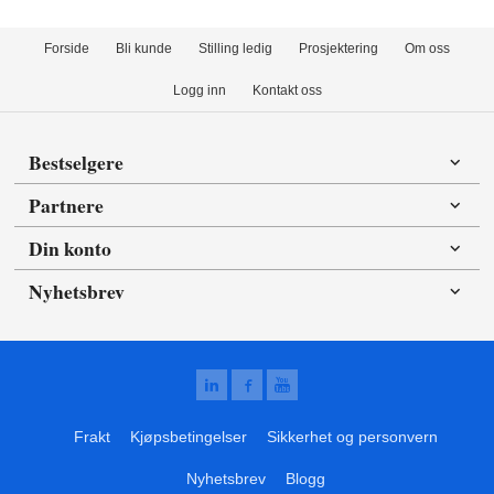
Forside
Bli kunde
Stilling ledig
Prosjektering
Om oss
Logg inn
Kontakt oss
Bestselgere
Partnere
Din konto
Nyhetsbrev
Frakt
Kjøpsbetingelser
Sikkerhet og personvern
Nyhetsbrev
Blogg