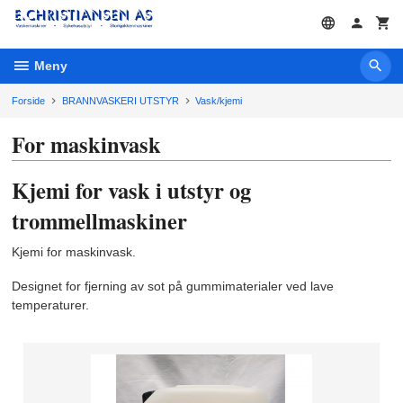
Gå
til
innholdet
Meny
Forside
BRANNVASKERI UTSTYR
Vask/kjemi
For maskinvask
Kjemi for vask i utstyr og
trommellmaskiner
Kjemi for maskinvask.
Designet for fjerning av sot på gummimaterialer ved lave
temperaturer.