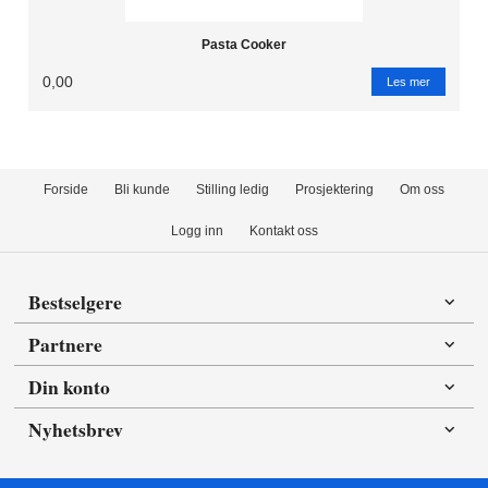
Pasta Cooker
0,00
Les mer
Forside
Bli kunde
Stilling ledig
Prosjektering
Om oss
Logg inn
Kontakt oss
Bestselgere
Partnere
Din konto
Nyhetsbrev