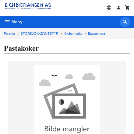
Gå
til
innholdet
Meny
Forside
STORKJØKKENUTSTYR
Kitchen units
Equipement
Pastakoker