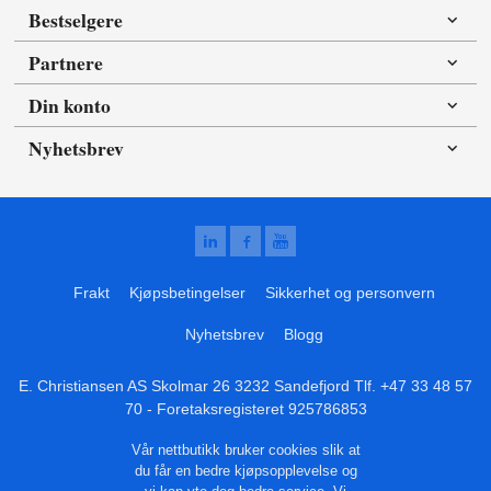
Bestselgere
Partnere
Din konto
Nyhetsbrev
Frakt
Kjøpsbetingelser
Sikkerhet og personvern
Nyhetsbrev
Blogg
E. Christiansen AS Skolmar 26 3232 Sandefjord Tlf.
+47 33 48 57
70
- Foretaksregisteret 925786853
Vår nettbutikk bruker cookies slik at
du får en bedre kjøpsopplevelse og