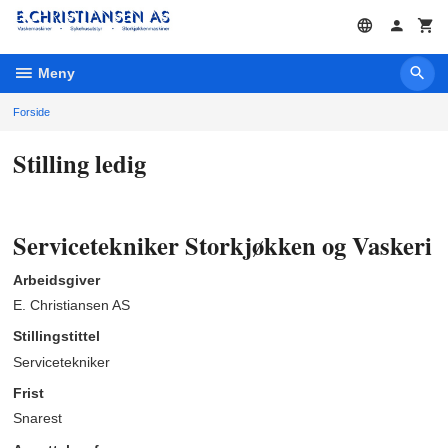
Gå
til
innholdet
Meny
Forside
Stilling ledig
Servicetekniker Storkjøkken og Vaskeri
Arbeidsgiver
E. Christiansen AS
Stillingstittel
Servicetekniker
Frist
Snarest