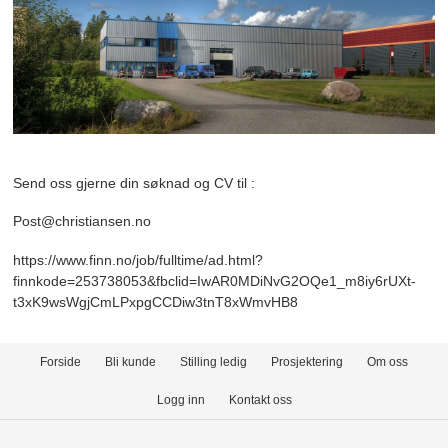
Send oss gjerne din søknad og CV til :
Post@christiansen.no
https://www.finn.no/job/fulltime/ad.html?
finnkode=253738053&fbclid=IwAR0MDiNvG2OQe1_m8iy6rUXt-
t3xK9wsWgjCmLPxpgCCDiw3tnT8xWmvHB8
Forside
Bli kunde
Stilling ledig
Prosjektering
Om oss
Logg inn
Kontakt oss