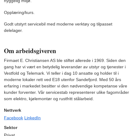
hyggelig miljø.
Opplæring/kurs.
Godt utstyrt servicebil med moderne verktøy og tilpasset
delelager.
Om arbeidsgiveren
Firmaet E. Christiansen AS ble stiftet allerede i 1969. Siden den
gang har vi vært en betydelig leverandør av utstyr og tjenester i
Vestfold og Telemark. Vi teller i dag 10 ansatte og holder til i
moderne lokaler rett ved E18 utenfor Sandefjord. Med 50 års
erfaring i markedet besitter vi den nødvendige kompetanse våre
kunder forventer. Vår servicestab representerer ulike fagområder
som elektro, kjølemontør og rustfritt stålarbeid.
Nettverk
Facebook
LinkedIn
Sektor
Privat