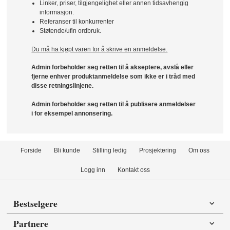
Linker, priser, tilgjengelighet eller annen tidsavhengig
informasjon.
Referanser til konkurrenter
Støtende/ufin ordbruk.
Du må ha kjøpt varen for å skrive en anmeldelse.
Admin forbeholder seg retten til å akseptere, avslå eller
fjerne enhver produktanmeldelse som ikke er i tråd med
disse retningslinjene.
Admin forbeholder seg retten til å publisere anmeldelser
i for eksempel annonsering.
Forside
Bli kunde
Stilling ledig
Prosjektering
Om oss
Logg inn
Kontakt oss
Bestselgere
Partnere