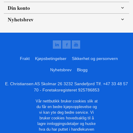
Din konto
Nyhetsbrev
Frakt
Kjøpsbetingelser
Sikkerhet og personvern
Nyhetsbrev
Blogg
E. Christiansen AS Skolmar 26 3232 Sandefjord Tlf.
+47 33 48 57
70
- Foretaksregisteret 925786853
Vår nettbutikk bruker cookies slik at
du får en bedre kjøpsopplevelse og
vi kan yte deg bedre service. Vi
bruker cookies hovedsaklig til å
lagre innloggingsdetaljer og huske
hva du har puttet i handlekurven