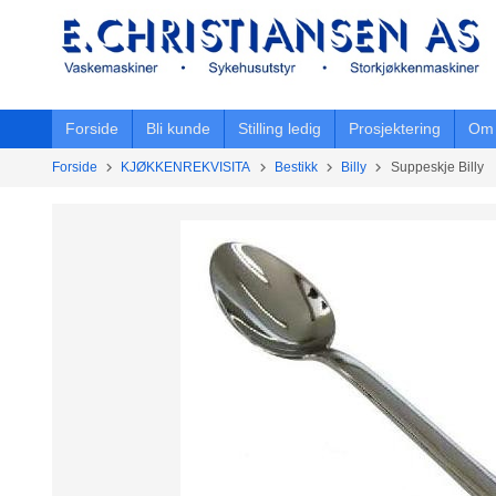
Gå
til
innholdet
Forside
Bli kunde
Stilling ledig
Prosjektering
Om 
Forside
KJØKKENREKVISITA
Bestikk
Billy
Suppeskje Billy