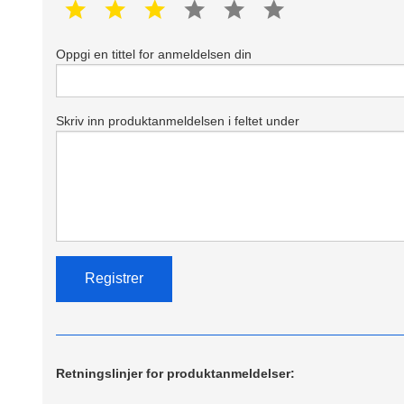
1 star
2 star
3 star
4 star
5 star
6 star
Oppgi en tittel for anmeldelsen din
Skriv inn produktanmeldelsen i feltet under
Retningslinjer for produktanmeldelser: