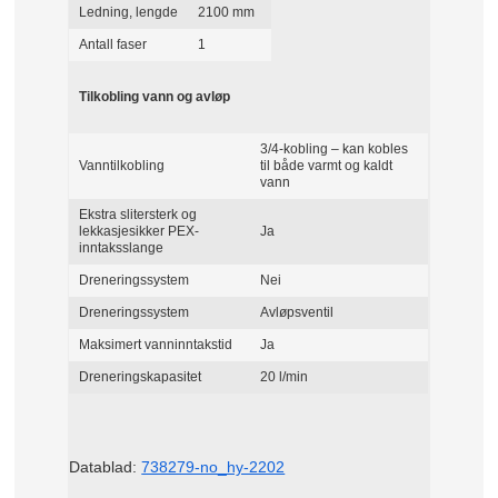
Ledning, lengde
2100 mm
Antall faser
1
Tilkobling vann og avløp
3/4-kobling – kan kobles
Vanntilkobling
til både varmt og kaldt
vann
Ekstra slitersterk og
lekkasjesikker PEX-
Ja
inntaksslange
Dreneringssystem
Nei
Dreneringssystem
Avløpsventil
Maksimert vanninntakstid
Ja
Dreneringskapasitet
20 l/min
Datablad:
738279-no_hy-2202