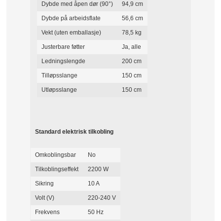
Dybde med åpen dør (90°)
94,9 cm
Dybde på arbeidsflate
56,6 cm
Vekt (uten emballasje)
78,5 kg
Justerbare føtter
Ja, alle
Ledningslengde
200 cm
Tilløpsslange
150 cm
Utløpsslange
150 cm
Standard elektrisk tilkobling
Omkoblingsbar
No
Tilkoblingseffekt
2200 W
Sikring
10 A
Volt (V)
220-240 V
Frekvens
50 Hz