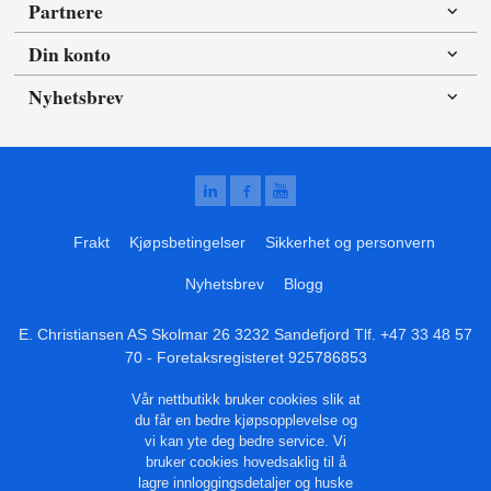
Partnere
Din konto
Nyhetsbrev
Frakt
Kjøpsbetingelser
Sikkerhet og personvern
Nyhetsbrev
Blogg
E. Christiansen AS Skolmar 26 3232 Sandefjord Tlf.
+47 33 48 57
70
- Foretaksregisteret 925786853
Vår nettbutikk bruker cookies slik at
du får en bedre kjøpsopplevelse og
vi kan yte deg bedre service. Vi
bruker cookies hovedsaklig til å
lagre innloggingsdetaljer og huske