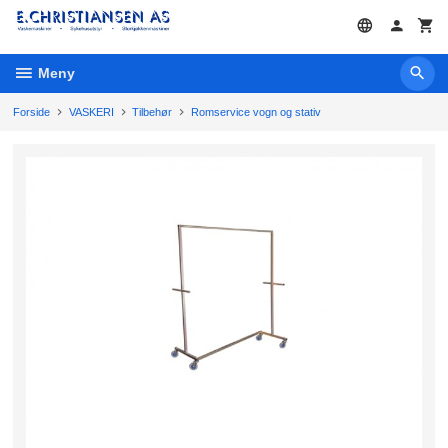
Gå
til
innholdet
Meny
Forside
VASKERI
Tilbehør
Romservice vogn og stativ