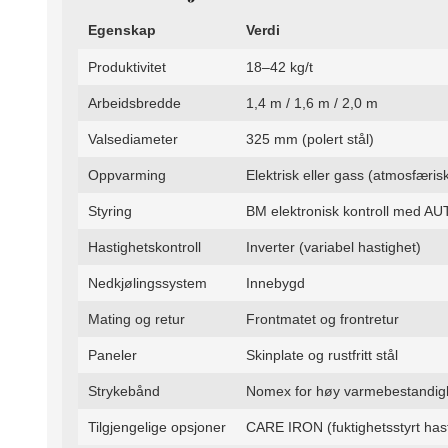
Egenskap
Verdi
Produktivitet
18–42 kg/t
Arbeidsbredde
1,4 m / 1,6 m / 2,0 m
Valsediameter
325 mm (polert stål)
Oppvarming
Elektrisk eller gass (atmosfæri
Styring
BM elektronisk kontroll med 
Hastighetskontroll
Inverter (variabel hastighet)
Nedkjølingssystem
Innebygd
Mating og retur
Frontmatet og frontretur
Paneler
Skinplate og rustfritt stål
Strykebånd
Nomex for høy varmebestandig
Tilgjengelige opsjoner
CARE IRON (fuktighetsstyrt hast