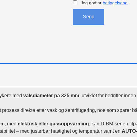
Jeg godtar
betingelsene
Send
trykere med
valsdiameter på 325 mm
, utviklet for bedrifter inne
 prosess direkte etter vask og sentrifugering, noe som sparer bå
0 m
, med
elektrisk eller gassoppvarming
, kan D-BM-serien tilp
ksibilitet – med justerbar hastighet og temperatur samt en
AUTO