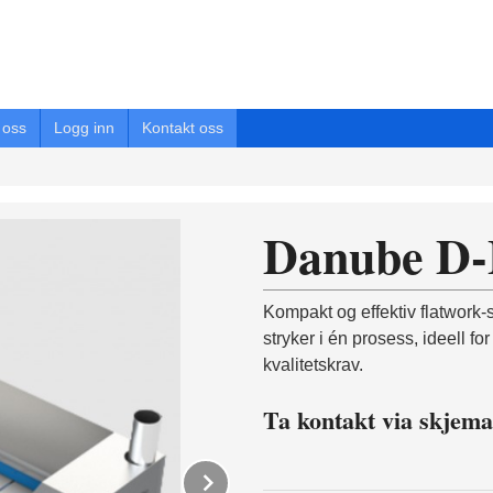
oss
Logg inn
Kontakt oss
Danube D
Kompakt og effektiv flatwork-
stryker i én prosess, ideell f
kvalitetskrav.
Ta kontakt via skjema
Next