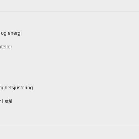
d og energi
teller
ighetsjustering
i stål