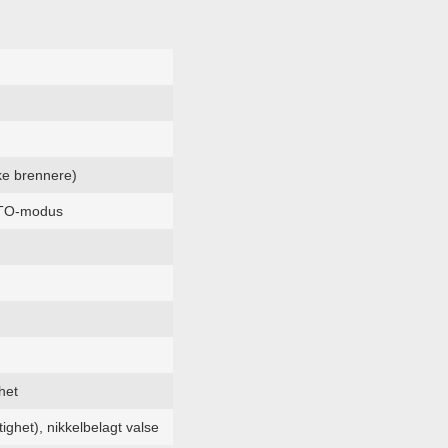
ske brennere)
AUTO-modus
het
ighet), nikkelbelagt valse