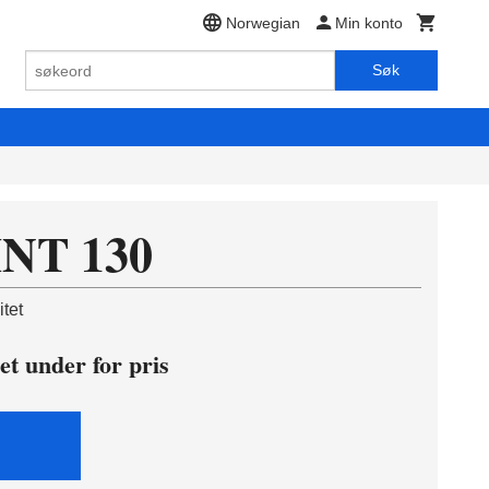
Norwegian
Min konto
Søk
NT 130
tet
et under for pris