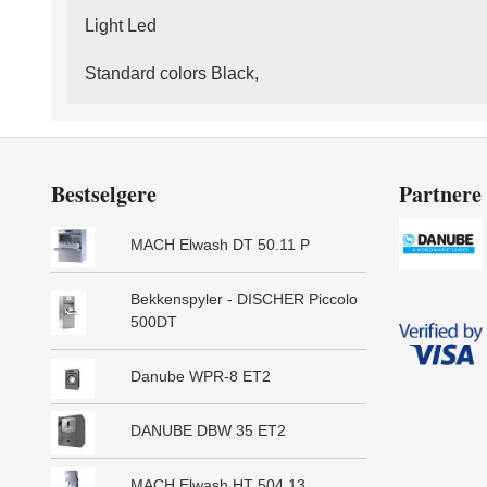
Light Led
Standard colors Black,
Bestselgere
Partnere
MACH Elwash DT 50.11 P
Bekkenspyler - DISCHER Piccolo
500DT
Danube WPR-8 ET2
DANUBE DBW 35 ET2
MACH Elwash HT 504.13