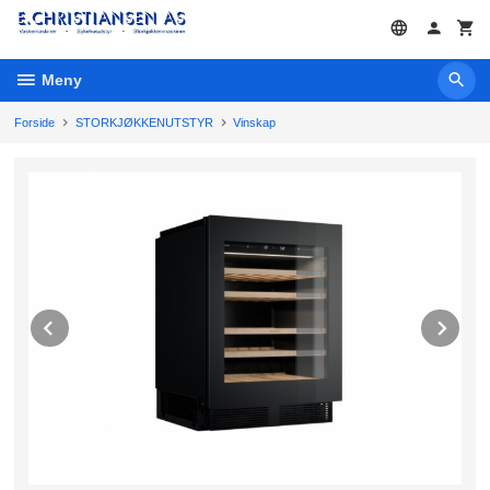
Gå
til
innholdet
Meny
Forside
STORKJØKKENUTSTYR
Vinskap
Prev
Ne