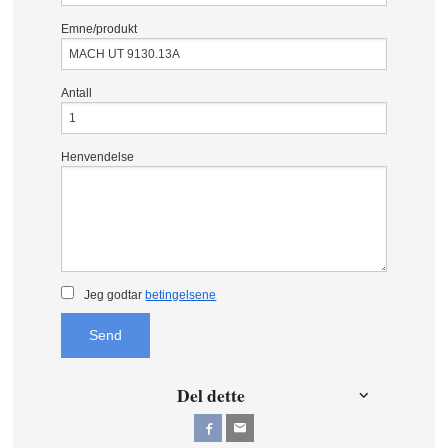
Emne/produkt
Antall
Henvendelse
Jeg godtar
betingelsene
Send
Del dette