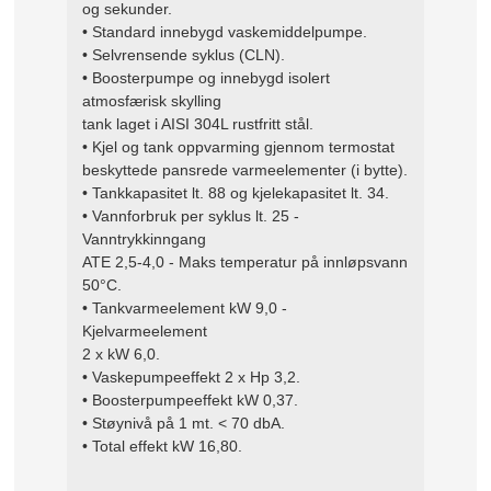
og sekunder.
• Standard innebygd vaskemiddelpumpe.
• Selvrensende syklus (CLN).
• Boosterpumpe og innebygd isolert
atmosfærisk skylling
tank laget i AISI 304L rustfritt stål.
• Kjel og tank oppvarming gjennom termostat
beskyttede pansrede varmeelementer (i bytte).
• Tankkapasitet lt. 88 og kjelekapasitet lt. 34.
• Vannforbruk per syklus lt. 25 -
Vanntrykkinngang
ATE 2,5-4,0 - Maks temperatur på innløpsvann
50°C.
• Tankvarmeelement kW 9,0 -
Kjelvarmeelement
2 x kW 6,0.
• Vaskepumpeeffekt 2 x Hp 3,2.
• Boosterpumpeeffekt kW 0,37.
• Støynivå på 1 mt. < 70 dbA.
• Total effekt kW 16,80.