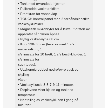
• Tank med avrundede hjørner
• Fullbredde vasketankfiltre.
• Frontkran for vannavløp.
• TOUCH kontrollpanel med 5 forhåndsinnstilte
vaskesyklustider.
• Magnetisk mikrobryter for å kutte ut driften av
apparatet når døren åpnes.
• Nyttig vaskehøyde 80 cm.
• Kurv 130x69 cm (leveres med 1 s/s
universalkurv, 1
s/s innsats for 10 brett, 1 s/s bestikkholder, 1
s/s innsats for
squirtbags).
• Uavhengig dobbel nedre/øvre vask og
skylling
våpen.
• Vaskesyklustid 3-5-7-9-11 minutter.
• Displayene viser kjelen og tankens
temperatur.
• Nedtelling av vaskesyklusen i gang på
minutter