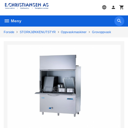
Gå
til
innholdet
Meny
Forside
STORKJØKKENUTSTYR
Oppvaskmaskiner
Grovoppvask