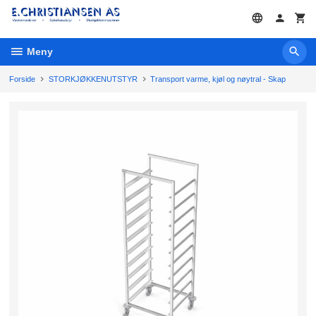
Gå
til
innholdet
Meny
Forside
STORKJØKKENUTSTYR
Transport varme, kjøl og nøytral - Skap