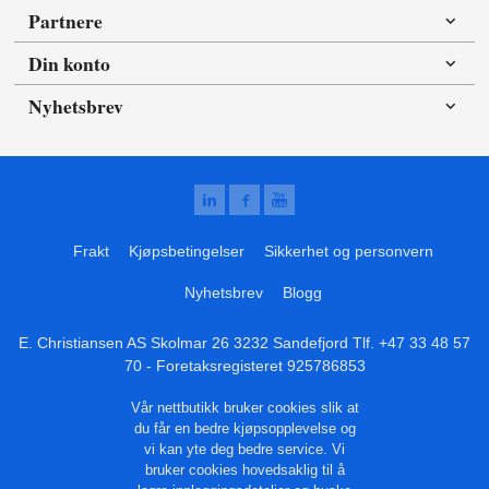
Partnere
Din konto
Nyhetsbrev
Frakt
Kjøpsbetingelser
Sikkerhet og personvern
Nyhetsbrev
Blogg
E. Christiansen AS Skolmar 26 3232 Sandefjord Tlf.
+47 33 48 57
70
- Foretaksregisteret 925786853
Vår nettbutikk bruker cookies slik at
du får en bedre kjøpsopplevelse og
vi kan yte deg bedre service. Vi
bruker cookies hovedsaklig til å