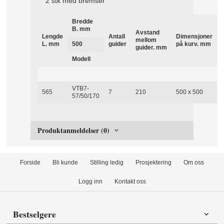
2 stk med bremser
Bredde
B. mm
Avstand
Lengde
Antall
Dimensjoner
mellom
L. mm
500
guider
på kurv.
mm
guider.
mm
Modell
VTB7-
565
7
210
500 x 500
57/50/170
Produktanmeldelser (0)
Forside
Bli kunde
Stilling ledig
Prosjektering
Om oss
Logg inn
Kontakt oss
Bestselgere