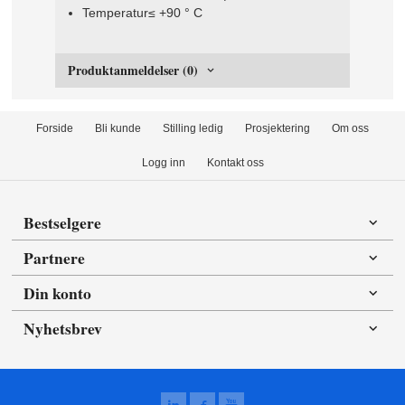
Temperatur≤ +90 ° C
Produktanmeldelser (0)
Forside
Bli kunde
Stilling ledig
Prosjektering
Om oss
Logg inn
Kontakt oss
Bestselgere
Partnere
Din konto
Nyhetsbrev