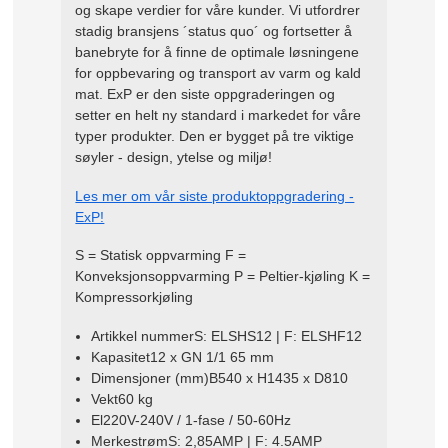
og skape verdier for våre kunder. Vi utfordrer
stadig bransjens ´status quo´ og fortsetter å
banebryte for å finne de optimale løsningene
for oppbevaring og transport av varm og kald
mat. ExP er den siste oppgraderingen og
setter en helt ny standard i markedet for våre
typer produkter. Den er bygget på tre viktige
søyler - design, ytelse og miljø!
Les mer om vår siste produktoppgradering -
ExP!
S = Statisk oppvarming F =
Konveksjonsoppvarming P = Peltier-kjøling K =
Kompressorkjøling
Artikkel nummerS: ELSHS12 | F: ELSHF12
Kapasitet12 x GN 1/1 65 mm
Dimensjoner (mm)B540 x H1435 x D810
Vekt60 kg
El220V-240V / 1-fase / 50-60Hz
MerkestrømS: 2,85AMP | F: 4.5AMP