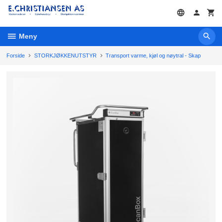
Gå
til
innholdet
Meny
Forside
STORKJØKKENUTSTYR
Transport varme, kjøl og nøytral - Skap