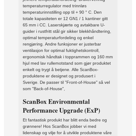
temperaturregulator med trinnløs
temperaturinnstilling opp til + 90 ° C. Den
totale kapasiteten er 12 GN1 / 1 kantiner gitt
65 mm i CC. Laserskjærte og avtakbare U-
guider i rustfritt stål gir sikker blekkhåndtering,
optimal temperaturfordeling og enkel
rengjøring. Andre funksjoner er justerbar
ventilasjon for optimal fuktighetskontroll,
ergonomisk håndtak i topprammen og 160 mm
hjul med lav rullemotstand som gjør produktet
enkelt og trygt å betjene. Alle ScanBox-
produktene er designet og produsert i
Sverige. De passer til "Front-of-House" så vel
som "Back-of-House",
ScanBox Environmental
Performance Upgrade (ExP)
Et fantastisk produkt har blitt enda bedre og
grønnere! Hos ScanBox jobber vi med
lidenskap og vilje for å utvikle produktene våre