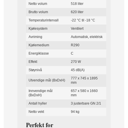
Netto volum
518 liter
Brutto volum
620 liter
Temperaturintervall
-22 °C til -18 °C
Kjølesystem
Ventilert
Avriming
Automatisk, elektrisk
Kjølemedium
R290
Energiklasse
C
Effekt
270 W
Støynivå
45 dB(A)
777 x 745 x 1895
Utvendige mål (BxDxH)
mm
Innvendige mål
657 x 580 x 1660
(BxDxH)
mm
Antall hyller
3 justerbare GN 2/1
Netto vekt
94 kg
Perfekt for