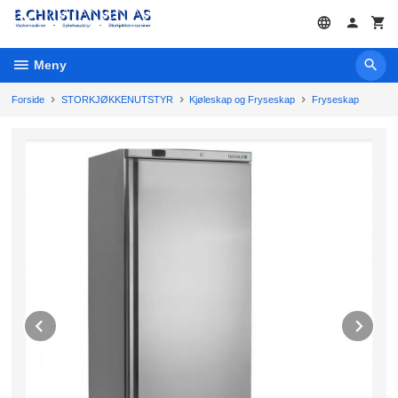
Gå
til
innholdet
Meny
Forside
STORKJØKKENUTSTYR
Kjøleskap og Fryseskap
Fryseskap
Prev
Ne