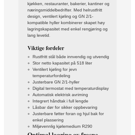
kjøkken, restauranter, bakerier, kantiner og
næringsmiddelbedrifter. Med helrustfritt
design, ventilert kjøling og GN 2/1-
kompatible hyller kombinerer skapet høy
lagringskapasitet med enkel rengjøring og
lang levetid.
Viktige fordeler
Rustfritt stål både innvendig og utvendig
Stor netto kapasitet på 518 liter
Ventilert kjøling for jevn
temperaturfordeling
Justerbare GN 2/1-hyller
Digital termostat med temperaturdisplay
Automatisk elektrisk avriming
Integrert håndtak i full lengde
Låsbar dør for sikker oppbevaring
Justerbare føtter foran og hjul bak for
enkel plassering
Miljøvennlig kjølemedium R290
Optimal lagring av frosne