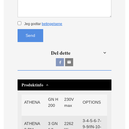
Jeg godtar
betingelsene
Send
Del dette
Produktinfo
GN H
230V
ATHENA
OPTIONS
200
max
3-4-5-6-7-
ATHENA
3 GN
2262
9-9/IN-10-