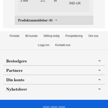
3 BM
1/1
W
IND-UK
Produktanmeldelser (0)
Forside
Bli kunde
Stilling ledig
Prosjektering
Om oss
Logg inn
Kontakt oss
Bestselgere
Partnere
Din konto
Nyhetsbrev