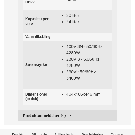
Drikk
30 liter
Kapasitet per
24 liter
time
Vann-tilkobling
400V 3N~ 50/60Hz
4280W
230V 3~ 50/60Hz
Strømstyrke
4280W
230V~ 50/60Hz
3460W
404x406x446 mm
Dimensjoner
(bxdxh)
Produktanmeldelser (0)
Forside
Bli kunde
Stilling ledig
Prosjektering
Om oss