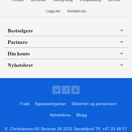
Logg inn
Kontakt oss
Bestselgere
Partnere
Din konto
Nyhetsbrev
Frakt
Kjøpsbetingelser
Sikkerhet og personvern
Nyhetsbrev
Blogg
E. Christiansen AS Skolmar 26 3232 Sandefjord Tlf.
+47 33 48 57