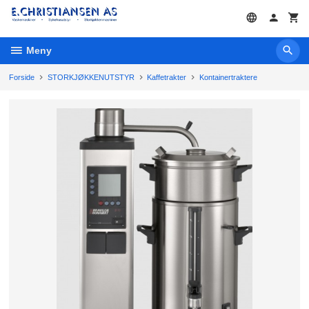
Gå
til
innholdet
Meny
Forside
STORKJØKKENUTSTYR
Kaffetrakter
Kontainertraktere