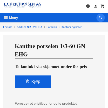
Gå
til
innholdet
Meny
Forside
KJØKKENREKVISITA
Porselen
Kantiner og boller
Kantine porselen 1/3-60 GN
EHG
Ta kontakt via skjemaet under for pris
Kjøp
Forespør et pristilbud for dette produktet: