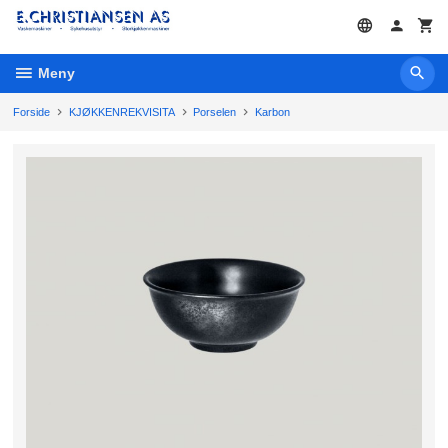
Gå
til
innholdet
Meny
Forside
KJØKKENREKVISITA
Porselen
Karbon