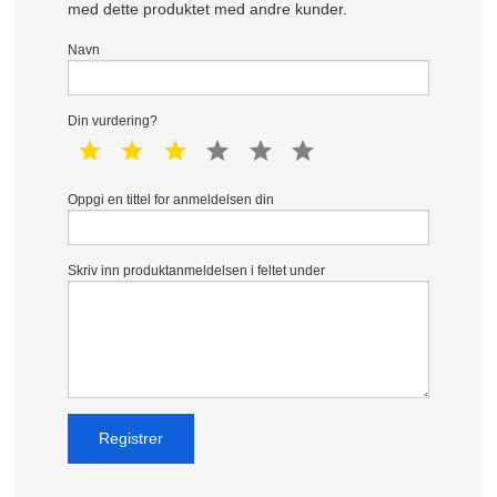
med dette produktet med andre kunder.
Navn
Din vurdering?
1 star
2 star
3 star
4 star
5 star
6 star
Oppgi en tittel for anmeldelsen din
Skriv inn produktanmeldelsen i feltet under