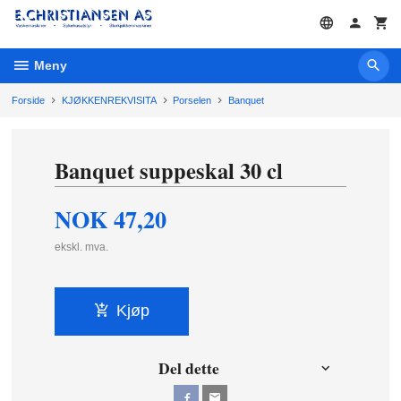
Gå
til
innholdet
Meny
Forside
KJØKKENREKVISITA
Porselen
Banquet
Banquet suppeskal 30 cl
NOK
47,20
ekskl. mva.
Kjøp
Del dette