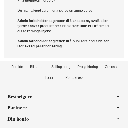
Støtende/ufin ordbruk.
Du må ha kjøpt varen for å skrive en anmeldelse.
Admin forbeholder seg retten til å akseptere, avslå eller
fjerne enhver produktanmeldelse som ikke er i tråd med
disse retningslinjene.
Admin forbeholder seg retten til å publisere anmeldelser
i for eksempel annonsering.
Forside
Bli kunde
Stilling ledig
Prosjektering
Om oss
Logg inn
Kontakt oss
Bestselgere
Partnere
Din konto