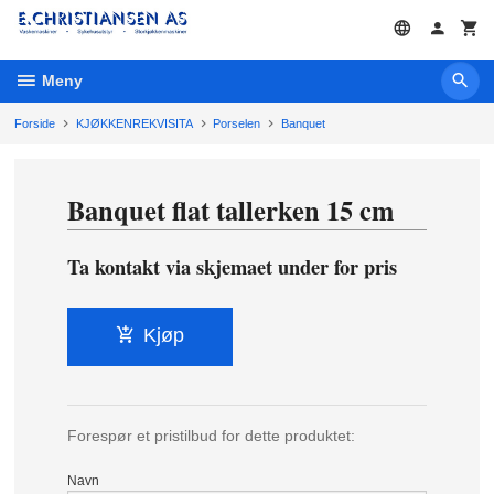
Gå
til
innholdet
Meny
Forside
KJØKKENREKVISITA
Porselen
Banquet
Banquet flat tallerken 15 cm
Ta kontakt via skjemaet under for pris
Kjøp
Forespør et pristilbud for dette produktet:
Navn