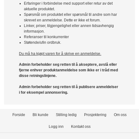
Erfaringer i forbindelse med support eller retur av det
aktuelle produktet.
Spørsmål om produktet eller spørsmål til andre som har
skrevet en anmeldelse. Dette er ikke et forum.
Linker, priser, tilgjengelighet eller annen tidsavhengig
informasjon.
Referanser til konkurrenter
Støtende/ufin ordbruk.
Du må ha kjøpt varen for å skrive en anmeldelse.
Admin forbeholder seg retten til å akseptere, avslå eller
fjerne enhver produktanmeldelse som ikke er i tråd med
disse retningslinjene.
Admin forbeholder seg retten til å publisere anmeldelser
i for eksempel annonsering.
Forside
Bli kunde
Stilling ledig
Prosjektering
Om oss
Logg inn
Kontakt oss