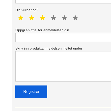
Din vurdering?
1 star
2 star
3 star
4 star
5 star
6 star
Oppgi en tittel for anmeldelsen din
Skriv inn produktanmeldelsen i feltet under