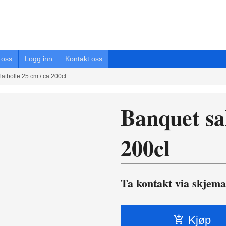
oss
Logg inn
Kontakt oss
atbolle 25 cm / ca 200cl
Banquet sal
200cl
Ta kontakt via skjema
Kjøp