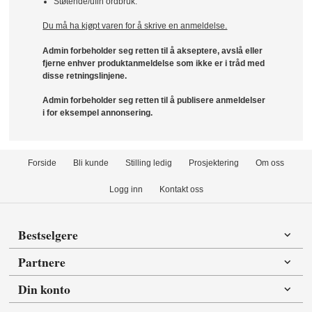
Støtende/ufin ordbruk.
Du må ha kjøpt varen for å skrive en anmeldelse.
Admin forbeholder seg retten til å akseptere, avslå eller
fjerne enhver produktanmeldelse som ikke er i tråd med
disse retningslinjene.
Admin forbeholder seg retten til å publisere anmeldelser
i for eksempel annonsering.
Forside
Bli kunde
Stilling ledig
Prosjektering
Om oss
Logg inn
Kontakt oss
Bestselgere
Partnere
Din konto