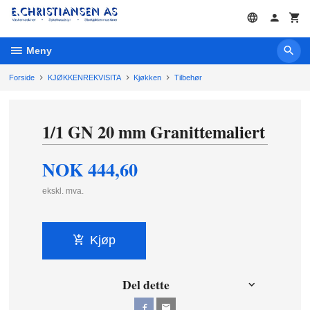
Gå
til
innholdet
Meny
Forside
KJØKKENREKVISITA
Kjøkken
Tilbehør
1/1 GN 20 mm Granittemaliert
NOK
444,60
ekskl. mva.
Kjøp
Del dette