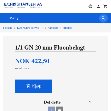
Gå
til
innholdet
Meny
Forside
KJØKKENREKVISITA
Kjøkken
Tilbehør
1/1 GN 20 mm Fluonbelagt
NOK
422,50
ekskl. mva.
Kjøp
Del dette