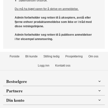
Støtende/ufin ordbruk.
Du må ha kjøpt varen for å skrive en anmeldelse.
Admin forbeholder seg retten til å akseptere, avslå eller
fjerne enhver produktanmeldelse som ikke er i tråd med
disse retningslinjene.
Admin forbeholder seg retten til å publisere anmeldelser
i for eksempel annonsering.
Forside
Bli kunde
Stilling ledig
Prosjektering
Om oss
Logg inn
Kontakt oss
Bestselgere
Partnere
Din konto