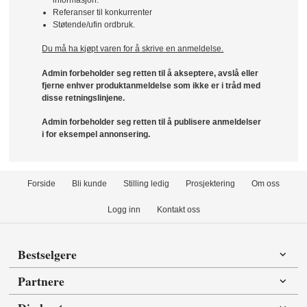
Referanser til konkurrenter
Støtende/ufin ordbruk.
Du må ha kjøpt varen for å skrive en anmeldelse.
Admin forbeholder seg retten til å akseptere, avslå eller
fjerne enhver produktanmeldelse som ikke er i tråd med
disse retningslinjene.
Admin forbeholder seg retten til å publisere anmeldelser
i for eksempel annonsering.
Forside
Bli kunde
Stilling ledig
Prosjektering
Om oss
Logg inn
Kontakt oss
Bestselgere
Partnere