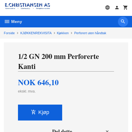
Gå
til
innholdet
Meny
Forside
KJØKKENREKVISITA
Kjøkken
Perforert uten håndtak
1/2 GN 200 mm Perforerte
Kanti
NOK
646,10
ekskl. mva.
Kjøp
Del dette