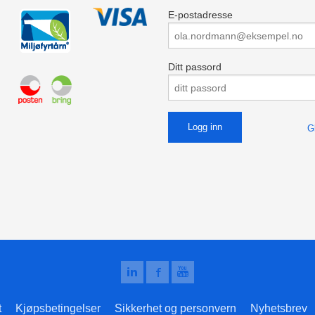
E-postadresse
Ditt passord
G
t
Kjøpsbetingelser
Sikkerhet og personvern
Nyhetsbrev