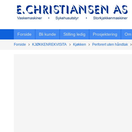
Gå
til
innholdet
Forside
Bli kunde
Stilling ledig
Prosjektering
Om 
Forside
KJØKKENREKVISITA
Kjøkken
Perforert uten håndtak