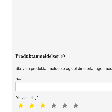
Produktanmeldelser (0)
Skriv en produktanmeldelse og del dine erfaringer med
Navn
Din vurdering?
1 star
2 star
3 star
4 star
5 star
6 star