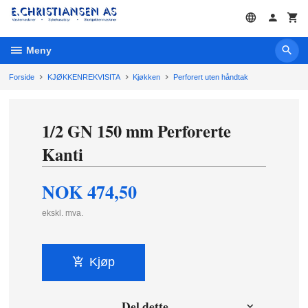
Gå
til
innholdet
Meny
Forside
KJØKKENREKVISITA
Kjøkken
Perforert uten håndtak
1/2 GN 150 mm Perforerte
Kanti
NOK
474,50
ekskl. mva.
Kjøp
Del dette