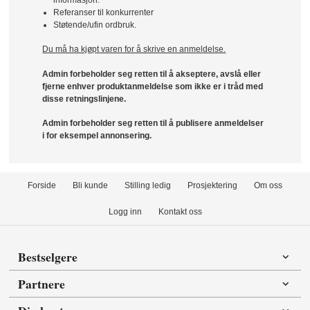
Referanser til konkurrenter
Støtende/ufin ordbruk.
Du må ha kjøpt varen for å skrive en anmeldelse.
Admin forbeholder seg retten til å akseptere, avslå eller
fjerne enhver produktanmeldelse som ikke er i tråd med
disse retningslinjene.
Admin forbeholder seg retten til å publisere anmeldelser
i for eksempel annonsering.
Forside
Bli kunde
Stilling ledig
Prosjektering
Om oss
Logg inn
Kontakt oss
Bestselgere
Partnere