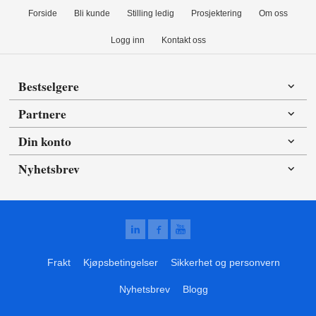
Forside
Bli kunde
Stilling ledig
Prosjektering
Om oss
Logg inn
Kontakt oss
Bestselgere
Partnere
Din konto
Nyhetsbrev
Frakt
Kjøpsbetingelser
Sikkerhet og personvern
Nyhetsbrev
Blogg