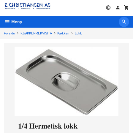
Gå
til
innholdet
Meny
Forside
KJØKKENREKVISITA
Kjøkken
Lokk
1/4 Hermetisk lokk