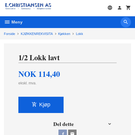
Gå
til
innholdet
Meny
Forside
KJØKKENREKVISITA
Kjøkken
Lokk
1/2 Lokk lavt
NOK
114,40
ekskl. mva.
Kjøp
Del dette