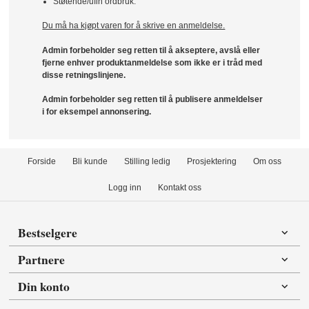
Støtende/ufin ordbruk.
Du må ha kjøpt varen for å skrive en anmeldelse.
Admin forbeholder seg retten til å akseptere, avslå eller
fjerne enhver produktanmeldelse som ikke er i tråd med
disse retningslinjene.
Admin forbeholder seg retten til å publisere anmeldelser
i for eksempel annonsering.
Forside
Bli kunde
Stilling ledig
Prosjektering
Om oss
Logg inn
Kontakt oss
Bestselgere
Partnere
Din konto