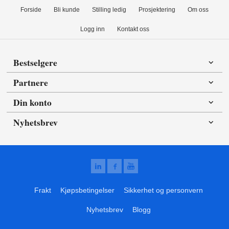
Forside
Bli kunde
Stilling ledig
Prosjektering
Om oss
Logg inn
Kontakt oss
Bestselgere
Partnere
Din konto
Nyhetsbrev
Frakt
Kjøpsbetingelser
Sikkerhet og personvern
Nyhetsbrev
Blogg