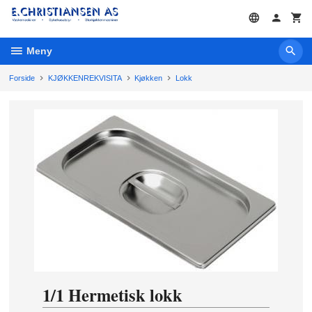
Gå
til
innholdet
Meny
Forside
KJØKKENREKVISITA
Kjøkken
Lokk
1/1 Hermetisk lokk