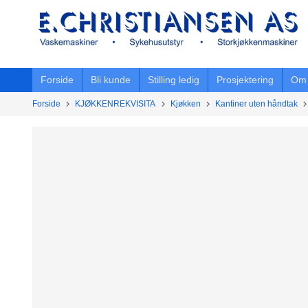
Gå
til
innholdet
Forside
Bli kunde
Stilling ledig
Prosjektering
Om 
Forside
KJØKKENREKVISITA
Kjøkken
Kantiner uten håndtak