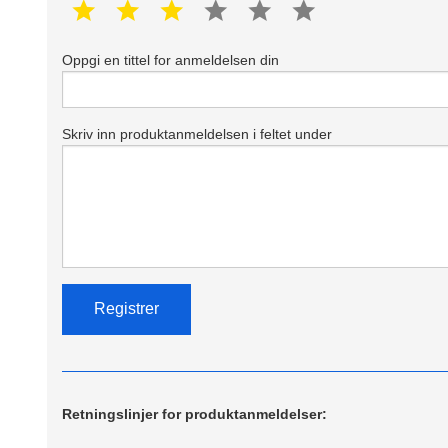
1 star
2 star
3 star
4 star
5 star
6 star
Oppgi en tittel for anmeldelsen din
Skriv inn produktanmeldelsen i feltet under
Retningslinjer for produktanmeldelser: