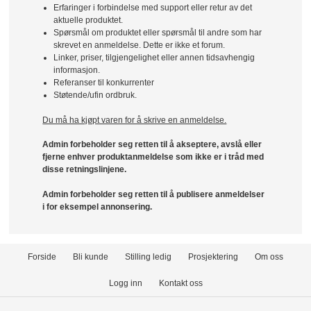
Erfaringer i forbindelse med support eller retur av det
aktuelle produktet.
Spørsmål om produktet eller spørsmål til andre som har
skrevet en anmeldelse. Dette er ikke et forum.
Linker, priser, tilgjengelighet eller annen tidsavhengig
informasjon.
Referanser til konkurrenter
Støtende/ufin ordbruk.
Du må ha kjøpt varen for å skrive en anmeldelse.
Admin forbeholder seg retten til å akseptere, avslå eller
fjerne enhver produktanmeldelse som ikke er i tråd med
disse retningslinjene.
Admin forbeholder seg retten til å publisere anmeldelser
i for eksempel annonsering.
Forside
Bli kunde
Stilling ledig
Prosjektering
Om oss
Logg inn
Kontakt oss