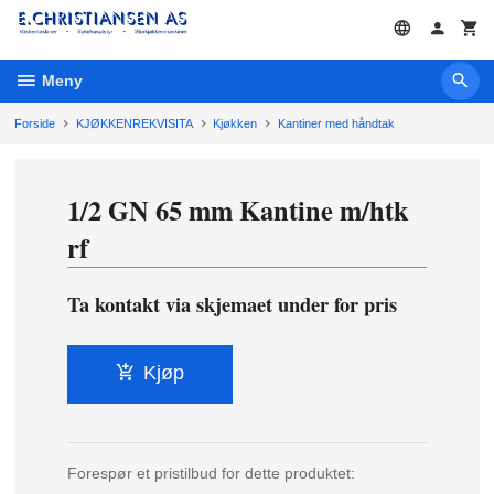
Gå
til
innholdet
Meny
Forside
KJØKKENREKVISITA
Kjøkken
Kantiner med håndtak
1/2 GN 65 mm Kantine m/htk
rf
Ta kontakt via skjemaet under for pris
Kjøp
Forespør et pristilbud for dette produktet: