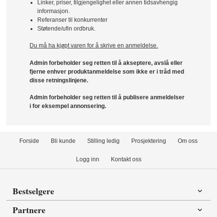
Linker, priser, tilgjengelighet eller annen tidsavhengig
informasjon.
Referanser til konkurrenter
Støtende/ufin ordbruk.
Du må ha kjøpt varen for å skrive en anmeldelse.
Admin forbeholder seg retten til å akseptere, avslå eller
fjerne enhver produktanmeldelse som ikke er i tråd med
disse retningslinjene.
Admin forbeholder seg retten til å publisere anmeldelser
i for eksempel annonsering.
Forside
Bli kunde
Stilling ledig
Prosjektering
Om oss
Logg inn
Kontakt oss
Bestselgere
Partnere