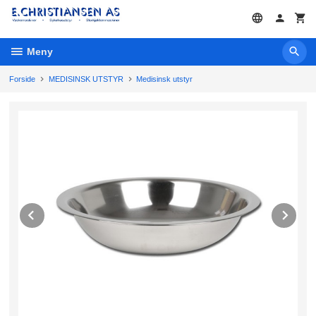
Gå
til
innholdet
Meny
Forside
MEDISINSK UTSTYR
Medisinsk utstyr
Prev
Ne