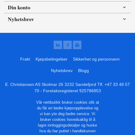
Din konto
Nyhetsbrev
Frakt
Kjøpsbetingelser
Sikkerhet og personvern
Nyhetsbrev
Blogg
E. Christiansen AS Skolmar 26 3232 Sandefjord Tlf.
+47 33 48 57
70
- Foretaksregisteret 925786853
Vår nettbutikk bruker cookies slik at
du får en bedre kjøpsopplevelse og
vi kan yte deg bedre service. Vi
bruker cookies hovedsaklig til å
lagre innloggingsdetaljer og huske
hva du har puttet i handlekurven