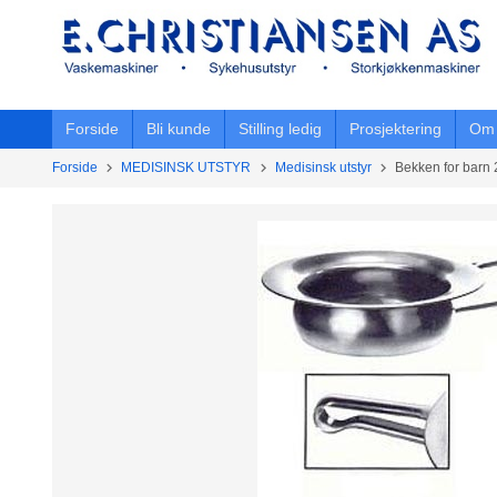
Gå
til
innholdet
Forside
Bli kunde
Stilling ledig
Prosjektering
Om 
Forside
MEDISINSK UTSTYR
Medisinsk utstyr
Bekken for barn 2