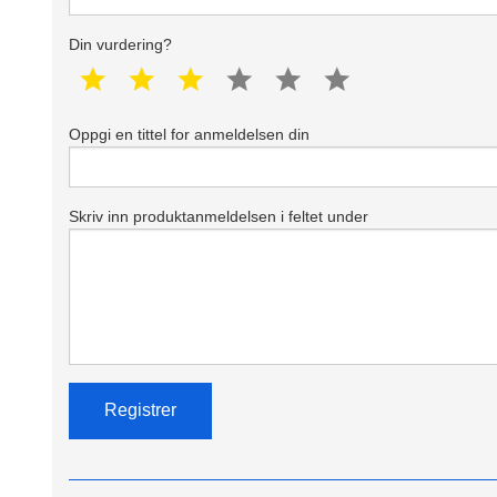
Din vurdering?
1 star
2 star
3 star
4 star
5 star
6 star
Oppgi en tittel for anmeldelsen din
Skriv inn produktanmeldelsen i feltet under