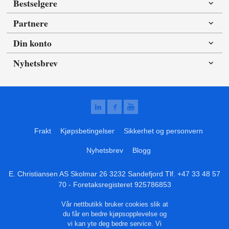
Bestselgere
Partnere
Din konto
Nyhetsbrev
Frakt
Kjøpsbetingelser
Sikkerhet og personvern
Nyhetsbrev
Blogg
E. Christiansen AS Skolmar 26 3232 Sandefjord Tlf.
+47 33 48 57
70
- Foretaksregisteret 925786853
Vår nettbutikk bruker cookies slik at
du får en bedre kjøpsopplevelse og
vi kan yte deg bedre service. Vi