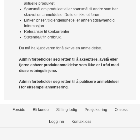
aktuelle produktet.
Spørsmål om produktet eller spørsmål til andre som har
skrevet en anmeldelse. Dette er ikke et forum.
Linker, priser, tilgjengelighet eller annen tidsavhengig
informasjon.
Referanser til konkurrenter
Støtende/ufin ordbruk.
Du må ha kjøpt varen for å skrive en anmeldelse.
Admin forbeholder seg retten til å akseptere, avslå eller
fjerne enhver produktanmeldelse som ikke er i tråd med
disse retningslinjene.
Admin forbeholder seg retten til å publisere anmeldelser
i for eksempel annonsering.
Forside
Bli kunde
Stilling ledig
Prosjektering
Om oss
Logg inn
Kontakt oss