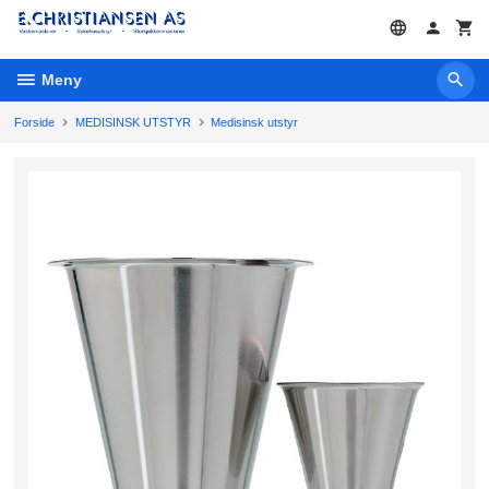
Gå
til
innholdet
Meny
Forside
MEDISINSK UTSTYR
Medisinsk utstyr